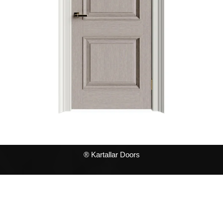
® Kartallar Doors